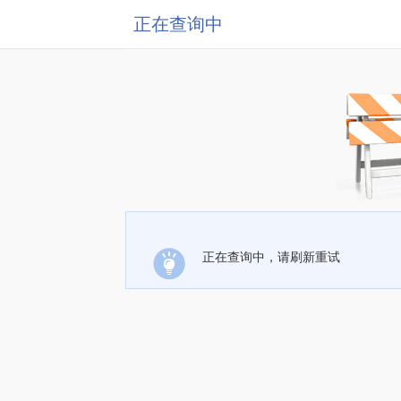
正在查询中
正在查询中，请刷新重试