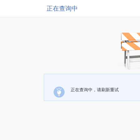
正在查询中
正在查询中，请刷新重试