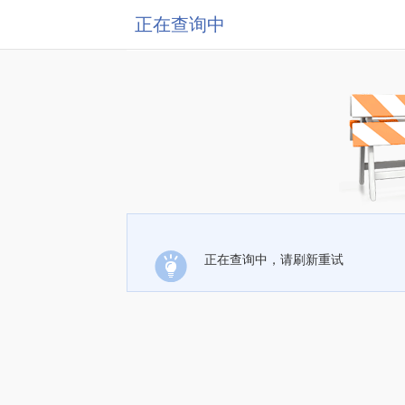
正在查询中
正在查询中，请刷新重试